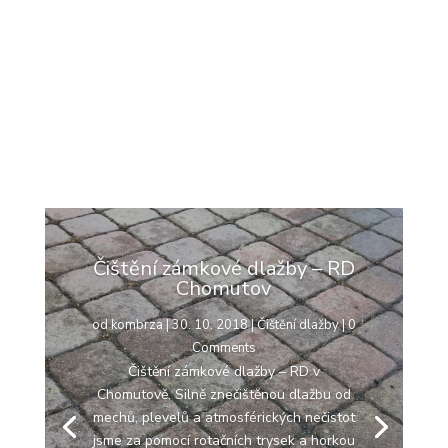
Čištění zámkové dlažby – RD
Chomutov
od
kombrza
|
30. 10. 2018
|
Čištění dlažby
| 0
Comments
Čištění zámkové dlažby – RD v
Chomutově. Silně znečištěnou dlažbu od
mechů, plevelů a atmosférických nečistot
jsme za pomocí rotačních trysek a horkou