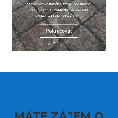
párou vysokotlakého stroje „Mosmatic“
vše vyčistili a vrátili dlažbě původní
vzhled. • Ekologické čištění...
Pokračovat
MÁTE ZÁJEM O