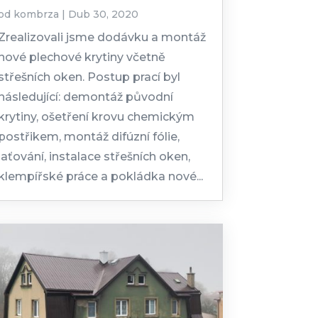
od
kombrza
|
Dub 30, 2020
Zrealizovali jsme dodávku a montáž
nové plechové krytiny včetně
střešních oken. Postup prací byl
následující: demontáž původní
krytiny, ošetření krovu chemickým
postřikem, montáž difúzní fólie,
laťování, instalace střešních oken,
klempířské práce a pokládka nové...