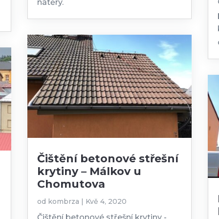
í
nátěry.
Čištění betonové střešní
krytiny – Málkov u
Chomutova
od
kombrza
|
Kvě 4, 2020
Čištění betonové střešní krytiny -