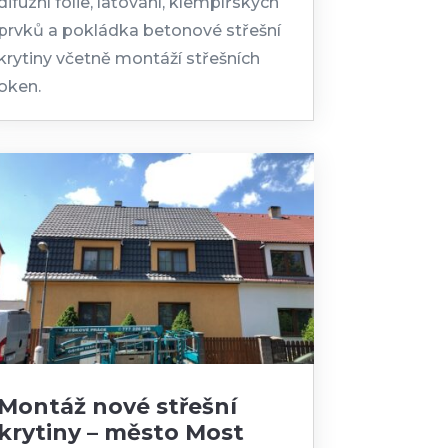
difuzní folie, laťování, klempířských
prvků a pokládka betonové střešní
krytiny včetně montáží střešních
oken.
Montáž nové střešní
krytiny – město Most