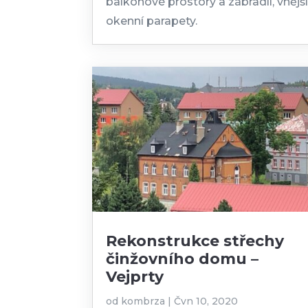
balkonové prostory a zábradlí, vnějš
okenní parapety.
Rekonstrukce střechy
činžovního domu –
Vejprty
od
kombrza
|
Čvn 10, 2020