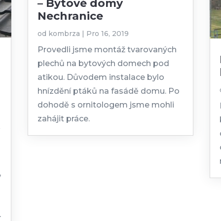
– Bytové domy
Nechranice
od
kombrza
|
Pro 16, 2019
Provedli jsme montáž tvarovaných
plechů na bytových domech pod
atikou. Důvodem instalace bylo
hnízdění ptáků na fasádě domu. Po
dohodě s ornitologem jsme mohli
zahájit práce.
í
,
.