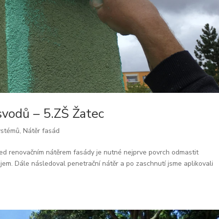
svodů – 5.ZŠ Žatec
systémů
,
Nátěr fasád
ed renovačním nátěrem fasády je nutné nejprve povrch odmastit
jem. Dále následoval penetrační nátěr a po zaschnutí jsme aplikovali