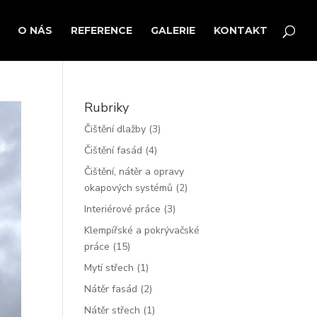
O NÁS
REFERENCE
GALERIE
KONTAKT
Rubriky
Čištění dlažby
(3)
Čištění fasád
(4)
Čištění, nátěr a opravy
okapových systémů
(2)
Interiérové práce
(3)
Klempířské a pokrývačské
práce
(15)
Mytí střech
(1)
Nátěr fasád
(2)
Nátěr střech
(1)