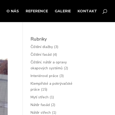
O NÁS
REFERENCE
GALERIE
KONTAKT
Rubriky
Čištění dlažby
(3)
Čištění fasád
(4)
Čištění, nátěr a opravy
okapových systémů
(2)
Interiérové práce
(3)
Klempířské a pokrývačské
práce
(15)
Mytí střech
(1)
Nátěr fasád
(2)
Nátěr střech
(1)